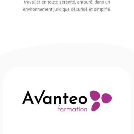
travailler en toute sérénité, entouré, dans un
environnement juridique sécurisé et simplifié.
Formation
La réglementation Qualiopi demande
un contrôle strict des activités de
formation. Si cela permet une meilleure
qualité de l’offre de formation, cela rend
aussi plus difficile pour des
entrepreneurs individuels la mise en
place de leur activité.
Avanteo propose aujourd’hui les
services d’un
organisme de formation agréé