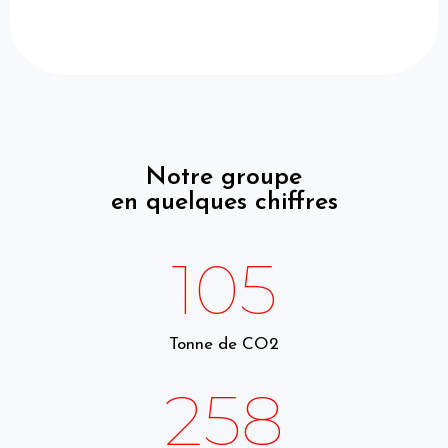
, et la mise en place de réponses
groupées, de groupes de travail,
d’échanges pédagogiques… De quoi
travailler en toute sérénité, entouré,
dans un environnement juridique
sécurisé et simplifié.
Notre groupe
en quelques chiffres
105
Tonne de CO2
258